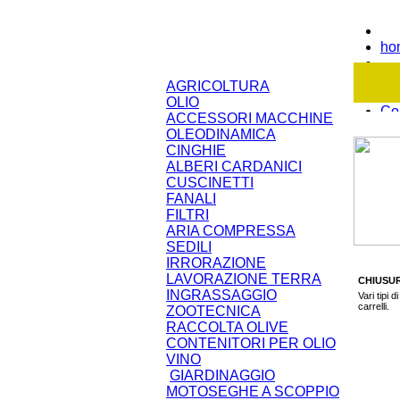
ho
Ch
AGRICOLTURA
OLIO
Con
ACCESSORI MACCHINE
OLEODINAMICA
Dov
CINGHIE
ALBERI CARDANICI
CUSCINETTI
FANALI
FILTRI
ARIA COMPRESSA
SEDILI
IRRORAZIONE
LAVORAZIONE TERRA
CHIUSUR
INGRASSAGGIO
Vari tipi 
carrelli.
ZOOTECNICA
RACCOLTA OLIVE
CONTENITORI PER OLIO
VINO
GIARDINAGGIO
MOTOSEGHE A SCOPPIO