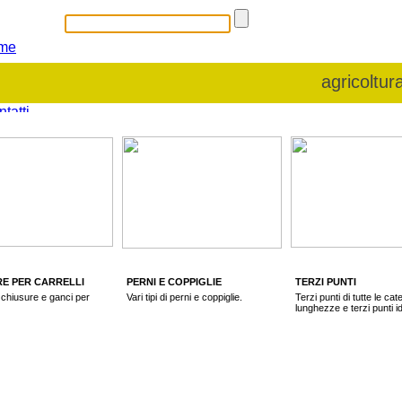
me
i siamo
agricolt
tatti
e trovarci
E PER CARRELLI
PERNI E COPPIGLIE
TERZI PUNTI
di chiusure e ganci per
Vari tipi di perni e coppiglie.
Terzi punti di tutte le cat
lunghezze e terzi punti id