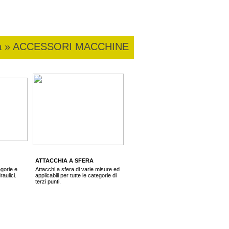
ura » ACCESSORI MACCHINE
ATTACCHIA A SFERA
egorie e
Attacchi a sfera di varie misure ed
raulici.
applicabili per tutte le categorie di
terzi punti.