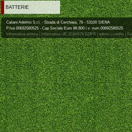
in negozio, puÃ² essere ordinato e
fatto arrivare in pochi giorni.
BATTERIE
Caliani Adelmo S.r.l. - Strada di Cerchiaia, 76 - 53100 SIENA
P.Iva 00692580525 - Cap.Sociale Euro 98.800 i.v. num.00692580525
Informativa estesa
|
Informativa UE 2016/679 GDPR
|
admin
|
credits
|
Fe