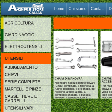
home
Chi siamo
Contatti
D
AGRICOLTURA
GIARDINAGGIO
ELETTROUTENSILI
UTENSILI
ABBIGLIAMENTO
CHIAVI
CHAIVI DI MANOVRA
CHIAVI
SERIE COMPLETE
ACCES
Nel nostro negozio potete trovare
:Chiavi combinate, a forchetta, a
Per magg
MARTELLI E PINZE
rullino, poligonali, a cricchetto, per
chiavi a
raccordi, a tubo, a pipa, a T
visita il
semplici e snodate, a bussola
tools.co
CASSETTIERE E
snodate, a compasso ed a
sito Bet
CARRELLI
settore. Per maggiori informazioni
in negoz
sui prodotti visita il sito www.beta-
fatto arr
tools.com.Tutto quello che trovi sul
UTENSILI VARI
sito Beta, anche se non presente