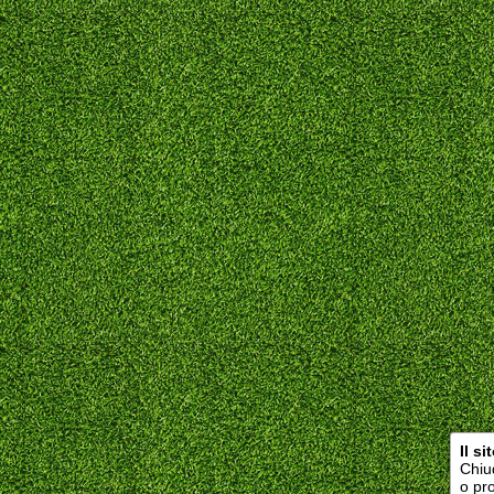
Il s
Chiu
o pr